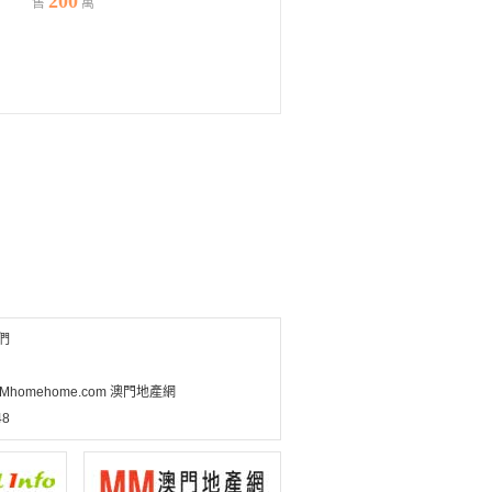
200
售
萬
們
MMhomehome.com 澳門地產網
8