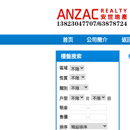
首页
公司簡介
返
樓盤搜索
區域
性質
類別
戶型
房
廳
租金
-
售價
-
排序