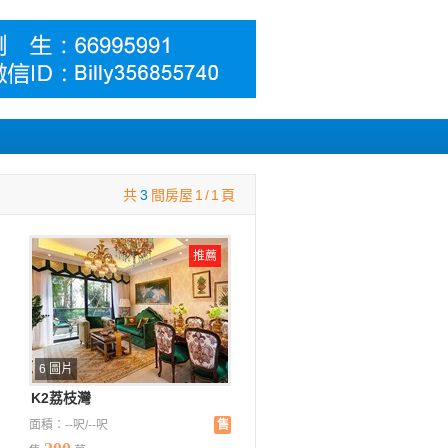
共
3
間房屋
1
/
1
頁
推薦
6 圖片
K2荔枝灣
面積：--呎/--呎
售