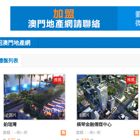
回澳門地產網
樓盤列表
推薦
推薦
7 圖片
2 圖片
鉑瑞灣
橫琴金融傳媒中心
面積：--呎/--呎
售
面積：--呎/--呎
售